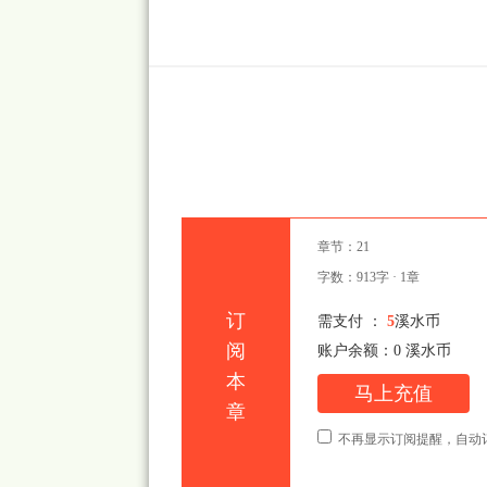
    　　「这个世上，我再也没有在乎的人了，就好像从来没人在乎我一样……」我叹息着，睁着空洞的眼神，不知道看向的
是何方。

章节：21
    　　「谁说没有人在乎你？我
字数：913字 · 1章
订
需支付 ：
5
溪水币
阅
账户余额：
0
溪水币
本
马上充值
章
不再显示订阅提醒，自动