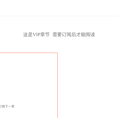
这是VIP章节 需要订阅后才能阅读
这辈子，就只稀罕你一个人！」病房......
订阅下一章