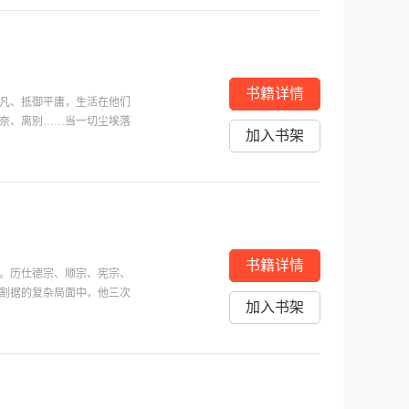
书籍详情
凡、抵御平庸，生活在他们
奈、离别……当一切尘埃落
加入书架
藏的人生暗流，使之在现实纠
景观等，皆平定心绪，娓娓
飞入眼间，传统文化与现代
书籍详情
途。历仕德宗、顺宗、宪宗、
割据的复杂局面中，他三次
加入书架
帝猜忌。但他愈摧愈坚，百
师道、成都刘闢，沉重打击
兴，成为一代“中兴名臣”。