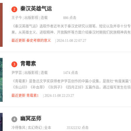
秦汉英雄气运
2
王子今
|
出版影视
| 连载
886 点击
《秦汉英雄气运》选取作者近年关于秦汉史研究以随笔、短论以及并非十分专
果，从英雄主义、进取精神、开放胸怀等方面介绍秦汉时期我们民族精神具有
通过通俗解读历史学知识的方式，与读者一起深化对中华民族优秀文化传统的
最近更新 秦史考察的意义
| 2024-11-08 22:07:27
继承其中适应现代社会文化生活的内容。
青霉素
3
尹学芸
|
出版影视
| 连载
1474 点击
《青霉素》是鲁迅文学奖获得者尹学芸创作的中篇小说集，是我社“有度美篇
《东山印》《补血草》《灰鸽子》《四月正好》五篇作品，通过描写发生在埙
琐事，关注当下现实生活，从乡村到城市，从知识分子到官场，勾画出丰富的
最近更新 青霉素1
| 2024-11-08 22:23:27
暗娓娓道来，从乡村的世事变迁中，叙述乡村的人情变化，表现普通人的苦乐
生活、命运是当代社会现实的缩影，读者可以从中看到当今中国的社会现象、
变迁。
幽冥巫师
4
冷得像风
|
玄幻奇幻
| 全本
35322232 点击