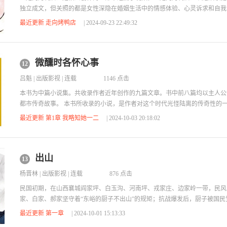
独立成文，但关照的都是女性深隐在婚姻生活中的情感体验、心灵诉求和自我
寄予他者，重新建立女性与女性、女性与男性、女性与生活、女性与社会关系
最近更新 走向烤鸭店
| 2024-09-23 22:49:32
微醺时各怀心事
12
吕魁
|
出版影视
| 连载
1146 点击
本书为中篇小说集。共收录作者近年创作的九篇文章。书中前八篇均以主人公
都市传奇故事。 本书所收录的小说，是作者对这个时代光怪陆离的传奇性的
现了“80后”那曾经飞扬的青春、卑微的梦想、岌岌可危的当下境遇。吕魁不
最近更新 第1章 我略知她一二
| 2024-10-03 20:18:02
故事，展示成长中的男女在与现实的搏击中或溃败或妥协的命运。无忧无虑的
身也日渐显露庸俗、残酷的面貌。 作者注重对人物幽微心事的呈现，对时代
示的是灯红酒绿、纸醉金迷、金钱与...
出山
13
杨晋林
|
出版影视
| 连载
876 点击
民国初期，在山西襄城阎家坪、白玉沟、河南坪、戎家庄、边家岭一带，民风
家、白家、郝家坚守着“东峪的厨子不出山”的规矩；抗战爆发后，厨子被国
全面抗战后，在中国共产党的领导下，厨子们经历苦难，逐渐觉醒，舍弃老规
最近更新 第一章
| 2024-10-01 15:13:33
日战争的洪流中。作品塑造了新的英雄人物形象，歌颂了抗日军民的斗争精神