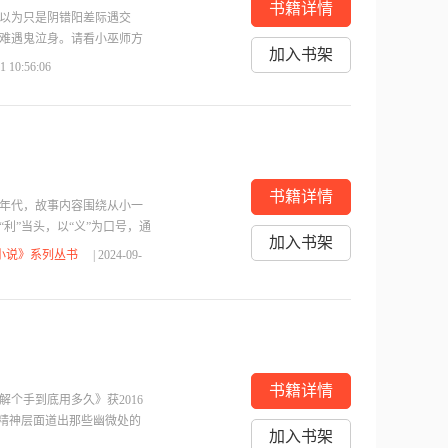
书籍详情
以为只是阴错阳差际遇交
难遇鬼泣身。请看小巫师方
加入书架
；命运给他的，却是踩了狗
31 10:56:06
书籍详情
十年代，故事内容围绕从小一
利”当头，以“义”为口号，通
加入书架
性鲜明、丰满。
小说》系列丛书
| 2024-09-
书籍详情
个手到底用多久》获2016
的精神层面道出那些幽微处的
加入书架
小说家犹如一个闯入者，闯