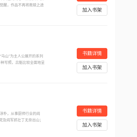
觉醒，作品不再将救赎之途
加入书架
的一种生活哲学的开启。
书籍详情
“马山”为主人公展开的系列
一种写照，吕魁比较全面地呈
加入书架
乏思索年少的理想终成泡影的
青春时代宣告终结，生活本
心灵秘密的挖掘。书中一面展
书籍详情
淳朴，从事厨师行业的阎
民党及阎军抓壮丁无奈出山；
加入书架
矩，主动出山，积极投入抗
和爱国精神。