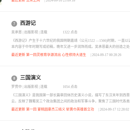
最近更新 去从之间
| 2024-09-16 23:09:18
入人们所熟视的日常生活。所不同的是，小说通过”对人物的心理刻画与场景
线条简洁却又有一种洞悉隐秘的力量。与此同时，他又有足够的克制，展现出
派”气质，
西游记
7
吴承恩
|
出版影视
| 连载
1322 点击
《西游记》产生于十六世纪的我国明朝嘉靖（公元1522 —1566)时期，一直
本内容于中年时期写成初稿，晚年又进一步润饰而成。吴承恩最大的创造之处
为主的故事，改为孙悟空为主的战天斗地史。 《西游记》是中国神魔小说的
最近更新 第一回灵根育孕源流出 心性修持大道生
| 2024-09-17 00:28:26
漫主义小说的巅峰，全书共一百回，主要写美猴王孙悟空战胜妖魔保护唐僧去
记》全篇可分为三部分：第一部分(第1-7回)，叙写孙悟空的来由经历，交代
仙，大闹天宫，结果被如来佛降伏镇压在...
三国演义
8
罗贯中
|
出版影视
| 连载
1054 点击
《三国演义》是我国第一部长篇章回体历史演义小说，描写了东汉末年到西晋
云，反映了魏蜀吴三个政治集团之间的政治和军事斗争，聚焦了三国时代各类
括了这一时代的历史巨变，塑造了一批叱咤风云的英雄人物。 《三国演义》刻
最近更新 第一回 宴桃园豪杰三结义 斩黄巾英雄首立功
| 2024-09-17 12:28:02
中最为成功的有诸葛亮、曹操、关羽、刘备等人。 诸葛亮是作者心目中的“贤
瘁，死而后已”的高风亮节，具有近世济民再造太平盛世的雄心壮志，而且作
算的奇异本领。 曹操是一位奸雄，他...