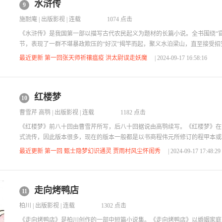
水浒传
9
施耐庵
|
出版影视
| 连载
1074 点击
《水浒传》是我国第一部以描写古代农民起义为题材的长篇小说。全书围绕“
节，表现了一群不堪暴政欺压的“好汉”揭竿而起，聚义水泊梁山，直至接受
该书在塑造人物形象方面积累了丰富的艺术经验，作品能紧紧扣住人物的不同
最近更新 第一回张天师祈禳瘟疫 洪太尉误走妖魔
| 2024-09-17 16:58:16
语言和行动去表现其性格，如吴用的神机妙算，鲁智深的忠勇仗义，武松的神
善战都给人留下深刻的印象。作品同时也能够很准确地把握住人物性格与身份
的相互作用，塑造了一个又一个生动形象立...
红楼梦
10
曹雪芹 高鹗
|
出版影视
| 连载
1182 点击
《红楼梦》前八十回由曹雪芹所写，后八十回据说由高鹗续写。《红楼梦》在
式流传，因此版本很多，现在的版本一般都是以书商程伟元所修订的程甲本或
是一部具有世界影响力的长篇巨著，同时也是举世公认的中国古典小说巅峰之
最近更新 第一回 甄士隐梦幻识通灵 贾雨村风尘怀闺秀
| 2024-09-17 17:48:29
书和传统文化的集大成者。《红楼梦》以贾、史、王、薛四大家族的兴衰为背
阁闲情为中心，以贾宝玉、林黛玉、薛宝钗的爱情婚姻故事为主线，描写了以
的红楼梦中有情人的人性美和悲剧美，...
走向烤鸭店
11
柏川
|
出版影视
| 连载
1302 点击
《走向烤鸭店》是柏川创作的一部中短篇小说集。《走向烤鸭店》以婚姻家庭