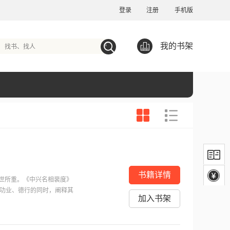
登录
注册
手机版
我的书架
书籍详情
世所重。《中兴名相裴度》
功业、德行的同时，阐释其
加入书架
现中国传统文化中的廉政思