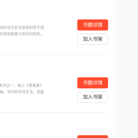
书籍详情
深的论文形式发表的若干成
历史积极意义的时代特色。
加入书架
认识、理解和说明，以利于
书籍详情
”系列之一，收入《青霉素》
城、罕村的市井生活、家庭
加入书架
乡村人物图谱，将人性的幽
最近阅读
悲欢。可以说，这些人物的
人生百态、人物命运和时代
充值