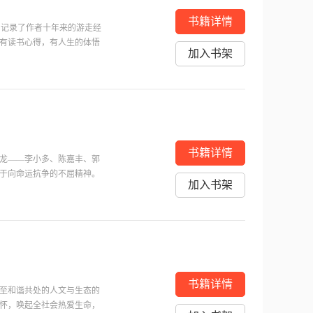
书籍详情
辑，记录了作者十年来的游走经
有读书心得，有人生的体悟
加入书架
攫取到深厚的文化作为自己
灵凝练的文字表达出来，向
书籍详情
龙——李小多、陈嘉丰、郭
于向命运抗争的不屈精神。
加入书架
农耕文化相互渗透、融合，
，故事庞杂纷呈，艺术地再
品。
书籍详情
至和谐共处的人文与生态的
怀，唤起全社会热爱生命，