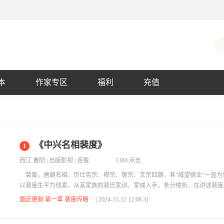
本
作家专区
福利
充值
《中兴名相裴度》
1
西江 重阳
|
出版影视
| 连载
1360 点击
裴度，唐朝名相，历仕宪宗、穆宗、敬宗、文宗四朝，其“威望德业”一直为
以裴度生平为线索，从其家族的裴氏家训、家戒入手，条分缕析，在讲述裴度
廉政思想的精髓所在。《中兴名相裴度》以史为鉴，采用故事的形式为读者呈
最近更新 第一章 裴度传略
| 2024-11-12 12:08:31
想，对于当下的廉政文化建设具有重要的现实意义。