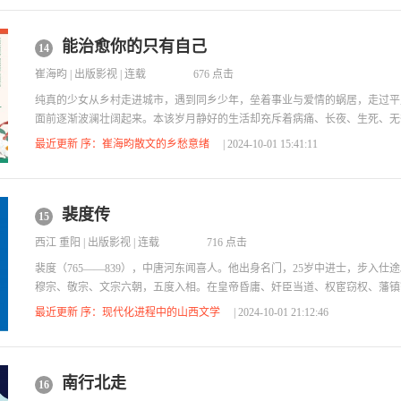
能治愈你的只有自己
14
崔海昀
|
出版影视
| 连载
676 点击
纯真的少女从乡村走进城市，遇到同乡少年，垒着事业与爱情的蜗居，走过平
面前逐渐波澜壮阔起来。本该岁月静好的生活却充斥着病痛、长夜、生死、无
定，回望故乡，面对当下，真正治愈你的只有自己。 在岁月静好下，挖掘潜
最近更新 序：崔海昀散文的乡愁意绪
| 2024-10-01 15:41:11
结中融合在一起。书中所写岁月惊魂、田园牧歌、心路历程、故乡风物、山水
到来。本书突破了一般的心灵鸡汤所描写范围的窠臼，人生变局、烟火日常，
生活并驾齐驱，个人命运与时代变迁纠缠...
裴度传
15
西江 重阳
|
出版影视
| 连载
716 点击
裴度（765——839），中唐河东闻喜人。他出身名门，25岁中进士，步入仕
穆宗、敬宗、文宗六朝，五度入相。在皇帝昏庸、奸臣当道、权宦窃权、藩镇
被排挤出权力中心，曾遭遇谋刺受伤，两度战场虎口脱险，多次遭诬陷而被皇
最近更新 序：现代化进程中的山西文学
| 2024-10-01 21:12:46
折不挠，刚正立朝，坚持除奸、抑宦、削藩，终于平灭了蔡州吴元济、青州李
了河北三镇割据势力，使安史之乱后，濒临灭亡的大唐王朝起死回生，实现复
其以一身系国家安危三十年，文治武功、传...
南行北走
16