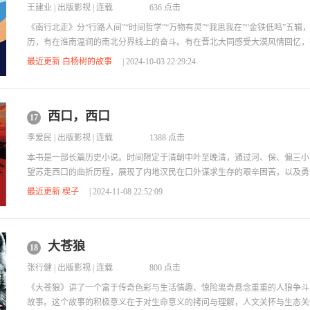
王建业
|
出版影视
| 连载
636 点击
《南行北走》分“行路人间”“时间哲学”“万物有灵”“我思我在”“金铁低鸣”五
历，有在淮南温润的南北分界线上的奋斗。有在晋北大同感受大漠风情回忆，
和哲思，更有对中国传统文化的追寻和思索。在行走天下的生活中，他总能够
最近更新 白杨树的故事
| 2024-10-03 22:29:24
的视角背景，总能够把一块土地上最能抓住人心的东西捕获到，用他独有的轻
扇面小品一样，呈现出来，带给读者历久弥新的徐徐清风。
西口，西口
17
李爱民
|
出版影视
| 连载
1388 点击
本书是一部长篇历史小说。时间限定于清朝中叶至晚清，通过河、保、偏三小
望苏走西口的曲折历程，展现了内地汉民在口外谋求生存的艰辛困苦，以及勇
同时通过汉族人民和蒙古族人民的杂居相处、团结交流，彼此间的游牧文化与
最近更新 楔子
| 2024-11-08 22:52:09
促进了蒙、汉民族长远的共同进步。作品结构宏大、史料翔实，人物形形色色
现了走西口这一重大历史事件，是国内第一部内容完整的走西口题材的文学作
大苍狼
18
张行健
|
出版影视
| 连载
800 点击
《大苍狼》讲了一个富于传奇色彩与生活情趣、惊险离奇悬念重重的人狼争斗
故事。这个故事的积极意义在于对生命意义的拷问与理解，人文关怀与生态关