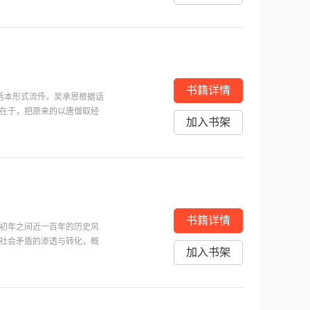
物象的互为逻辑、共同推进，
一种承袭赵树理的“山药蛋
书籍详情
以话本形式流传。吴承恩根据话
在于，把原来的以唐僧取经
加入书架
经典之作，达到了古代长篇浪
西天取经的故事。《西游
它被众猴拥立为王，得道成
书籍详情
初年之间近一百年的历史风
社会矛盾的渗透与转化，概
加入书架
画了近200个人物形象，其
相”的化身，他具有“鞠躬尽
者还赋予他呼风唤雨、神机妙