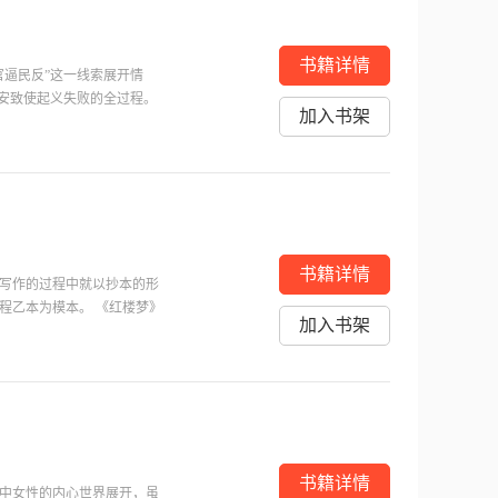
书籍详情
官逼民反”这一线索展开情
招安致使起义失败的全过程。
加入书架
出身经历，通过人物自己的
威神勇，林冲、花荣的骁勇
，社会地位，生活阅历之间
书籍详情
写作的过程中就以抄本的形
程乙本为模本。 《红楼梦》
加入书架
作，中国封建社会的百科全
景，以贾府的家庭琐事、闺
贾宝玉和金陵十二钗为中心
书籍详情
中女性的内心世界展开，虽