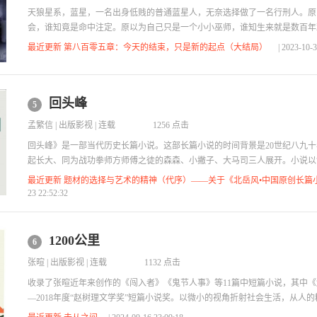
天狼星系，蓝星，一名出身低贱的普通蓝星人，无奈选择做了一名行刑人。原
会，谁知竟是命中注定。原以为自己只是一个小小巫师，谁知生来就是数百年
南燕的顶级努力之路。他想要的是最普通生活，与相爱的人在一起，生儿育女
最近更新 第八百零五章：今天的结束，只是新的起点（大结局）
| 2023-10-
屎运的巫道巅峰。
回头峰
5
孟繁信
|
出版影视
| 连载
1256 点击
回头峰》是一部当代历史长篇小说。这部长篇小说的时间背景是20世纪八九
起长大、同为战功拳师方师傅之徒的森森、小撇子、大马司三人展开。小说以“
篇充满江湖气息。小说对社会矛盾的揭示、人性的挖掘都很深入，人物形象个
最近更新 题材的选择与艺术的精神（代序）——关于《北岳风•中国原创长篇
23 22:52:32
1200公里
6
张暄
|
出版影视
| 连载
1132 点击
收录了张暄近年来创作的《闯入者》《鬼节人事》等11篇中短篇小说，其中《解
—2018年度“赵树理文学奖”短篇小说奖。以微小的视角折射社会生活，从人
迷离和柔软处的温暖，是张暄小说的特点之一。在《张暄中短篇小说集》中，