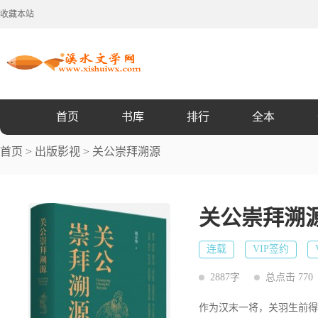
收藏本站
首页
书库
排行
全本
首页
>
出版影视
>
关公崇拜溯源
关公崇拜溯
连载
VIP签约
2887字
总点击 770
作为汉末一将，关羽生前得